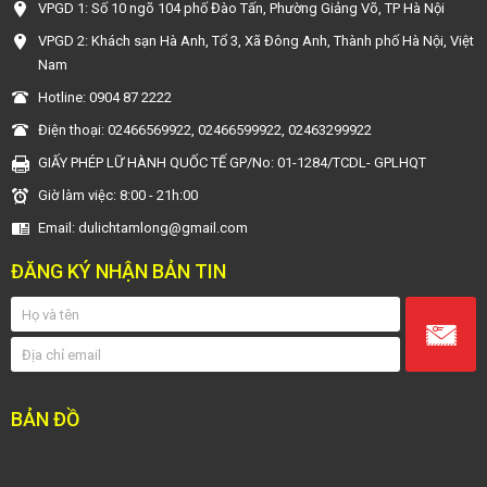
VPGD 1: Số 10 ngõ 104 phố Đào Tấn, Phường Giảng Võ, TP Hà Nội
VPGD 2: Khách sạn Hà Anh, Tổ 3, Xã Đông Anh, Thành phố Hà Nội, Việt
Nam
Hotline: 0904 87 2222
Điện thoại: 02466569922, 02466599922, 02463299922
GIẤY PHÉP LỮ HÀNH QUỐC TẾ GP/No: 01-1284/TCDL- GPLHQT
Giờ làm việc: 8:00 - 21h:00
Email: dulichtamlong@gmail.com
ĐĂNG KÝ NHẬN BẢN TIN
BẢN ĐỒ