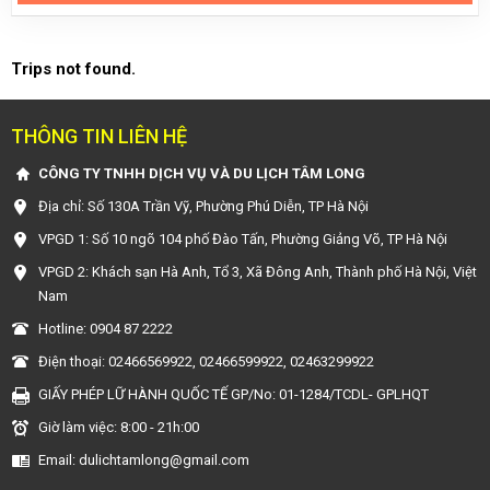
Trips not found.
THÔNG TIN LIÊN HỆ
CÔNG TY TNHH DỊCH VỤ VÀ DU LỊCH TÂM LONG
Địa chỉ: Số 130A Trần Vỹ, Phường Phú Diễn, TP Hà Nội
VPGD 1: Số 10 ngõ 104 phố Đào Tấn, Phường Giảng Võ, TP Hà Nội
VPGD 2: Khách sạn Hà Anh, Tổ 3, Xã Đông Anh, Thành phố Hà Nội, Việt
Nam
Hotline: 0904 87 2222
Điện thoại: 02466569922, 02466599922, 02463299922
GIẤY PHÉP LỮ HÀNH QUỐC TẾ GP/No: 01-1284/TCDL- GPLHQT
Giờ làm việc: 8:00 - 21h:00
Email: dulichtamlong@gmail.com