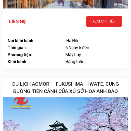
XEM CHI TIẾT
LIÊN HỆ
Nơi khởi hành:
Hà Nội
Thời gian:
6 Ngày 5 đêm
Phương tiện:
Máy bay
Khởi hành:
Hàng tuần
DU LỊCH AOMORI – FUKUSHIMA – IWATE, CUNG
ĐƯỜNG TIÊN CẢNH CỦA XỨ SỞ HOA ANH ĐÀO