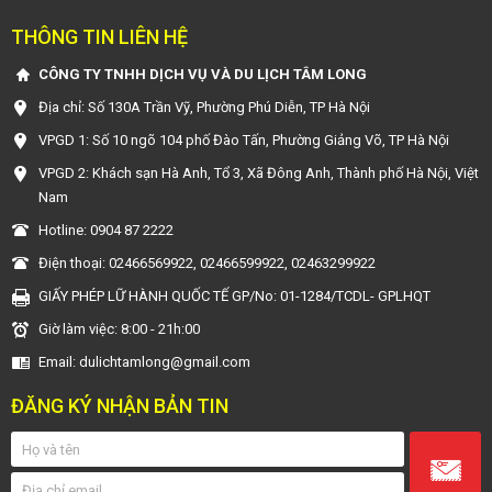
THÔNG TIN LIÊN HỆ
CÔNG TY TNHH DỊCH VỤ VÀ DU LỊCH TÂM LONG
Địa chỉ: Số 130A Trần Vỹ, Phường Phú Diễn, TP Hà Nội
VPGD 1: Số 10 ngõ 104 phố Đào Tấn, Phường Giảng Võ, TP Hà Nội
VPGD 2: Khách sạn Hà Anh, Tổ 3, Xã Đông Anh, Thành phố Hà Nội, Việt
Nam
Hotline: 0904 87 2222
Điện thoại: 02466569922, 02466599922, 02463299922
GIẤY PHÉP LỮ HÀNH QUỐC TẾ GP/No: 01-1284/TCDL- GPLHQT
Giờ làm việc: 8:00 - 21h:00
Email: dulichtamlong@gmail.com
ĐĂNG KÝ NHẬN BẢN TIN