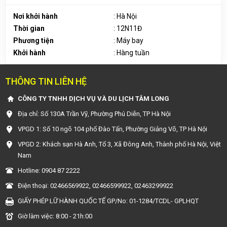
Nơi khởi hành
: Hà Nội
Thời gian
: 12N11Đ
Phương tiện
: Máy bay
Khởi hành
: Hàng tuần
THÔNG TIN LIÊN HỆ
CÔNG TY TNHH DỊCH VỤ VÀ DU LỊCH TÂM LONG
Địa chỉ: Số 130A Trần Vỹ, Phường Phú Diễn, TP Hà Nội
VPGD 1: Số 10 ngõ 104 phố Đào Tấn, Phường Giảng Võ, TP Hà Nội
VPGD 2: Khách sạn Hà Anh, Tổ 3, Xã Đông Anh, Thành phố Hà Nội, Việt
Nam
Hotline: 0904 87 2222
Điện thoại: 02466569922, 02466599922, 02463299922
GIẤY PHÉP LỮ HÀNH QUỐC TẾ GP/No: 01-1284/TCDL- GPLHQT
Giờ làm việc: 8:00 - 21h:00