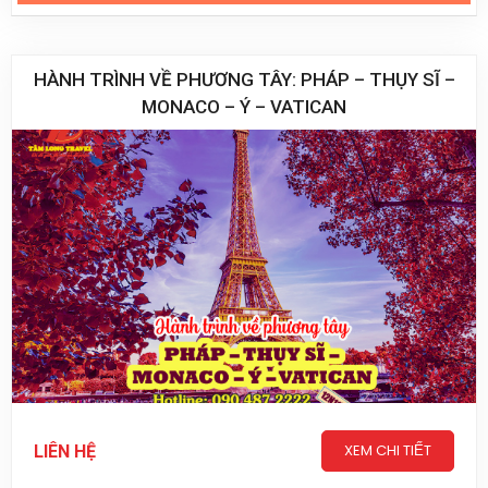
HÀNH TRÌNH VỀ PHƯƠNG TÂY: PHÁP – THỤY SĨ –
MONACO – Ý – VATICAN
XEM CHI TIẾT
LIÊN HỆ