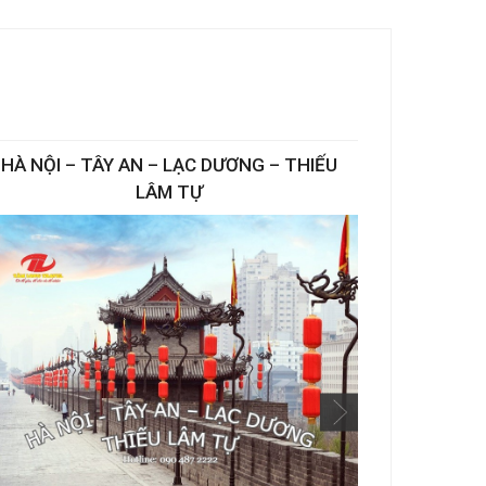
HÀ NỘI – TÂY AN – LẠC DƯƠNG – THIẾU
KHÁM
LÂM TỰ