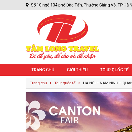
Số 10 ngõ 104 phố Đào Tấn, Phường Giảng Võ, TP Hà N
TRANG CHỦ
GIỚI THIỆU
TOUR QUỐC TẾ
Trang chủ
Tour quốc tế
HÀ NỘI – NAM NINH – QUẢ