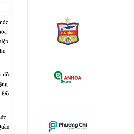
 móc
hóa
hiệp
Phụ
ộ đồ
tặng
, Đồ
sức
Quần