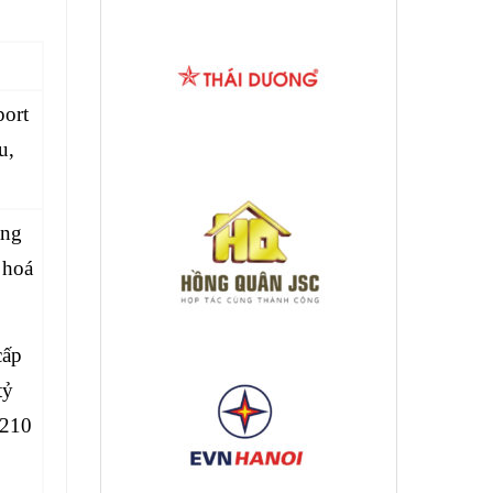
port
u,
áng
 hoá
cấp
tỷ
 210