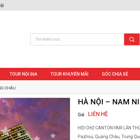
ội
TOUR NỘI ĐỊA
TOUR KHUYẾN MÃI
GÓC CHIA SẺ
NG CHÂU
HÀ NỘI – NAM N
LIÊN HỆ
Giá:
HỘI CHỢ CANTON FAIR LẦN THỨ 1
Pazhou, Quảng Châu, Trung Quố