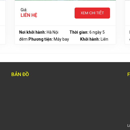
Giá:
XEM CHI TIẾT
LIÊN HỆ
Nơi khởi hành:
Hà Nội
Thời gian:
6 ngày 5
đêm
Phương tiện:
Máy bay
Khởi hành:
Liên
hệ
BẢN ĐỒ
L