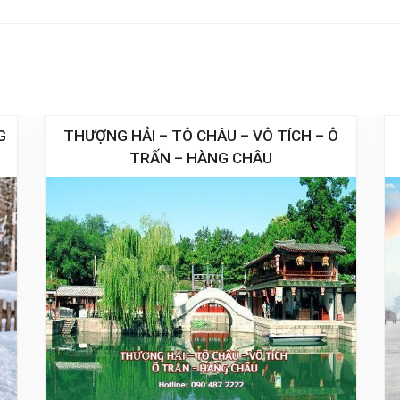
G
THƯỢNG HẢI – TÔ CHÂU – VÔ TÍCH – Ô
TRẤN – HÀNG CHÂU