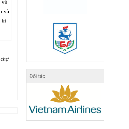
g vũ
u và
trí
 chợ
Đối tác