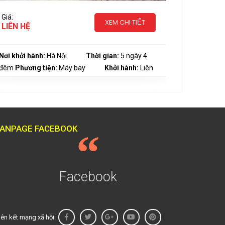
Giá:
Giá:
XEM CHI TIẾT
LIÊN HỆ
LIÊN HỆ
Nơi khởi hành:
Hà Nội
Thời gian:
5 ngày 4
Nơi khởi h
đêm
Phương tiện:
Máy bay
Khởi hành:
Liên
đêm
Phươn
hệ
hành:
Liên 
FANPAGE FACEBOOK
Facebook
iên kết mạng xã hội: