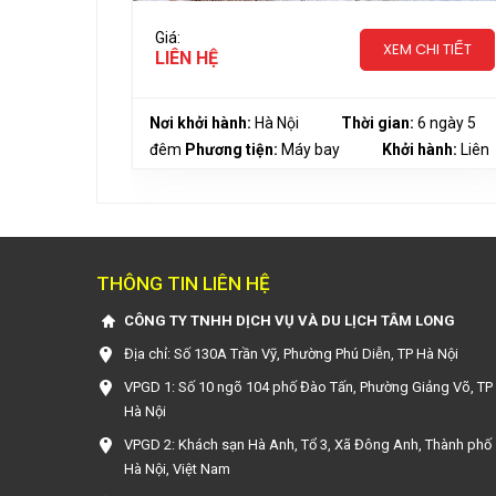
Giá:
CHI TIẾT
XEM CHI TIẾT
LIÊN HỆ
6 ngày 5
Nơi khởi hành:
Hà Nội
Thời gian:
6 ngày 5
i hành:
đêm
Phương tiện:
Máy bay
Khởi hành:
Liên
hệ
THÔNG TIN LIÊN HỆ
CÔNG TY TNHH DỊCH VỤ VÀ DU LỊCH TÂM LONG
Địa chỉ: Số 130A Trần Vỹ, Phường Phú Diễn, TP Hà Nội
VPGD 1: Số 10 ngõ 104 phố Đào Tấn, Phường Giảng Võ, TP
Hà Nội
VPGD 2: Khách sạn Hà Anh, Tổ 3, Xã Đông Anh, Thành phố
Hà Nội, Việt Nam