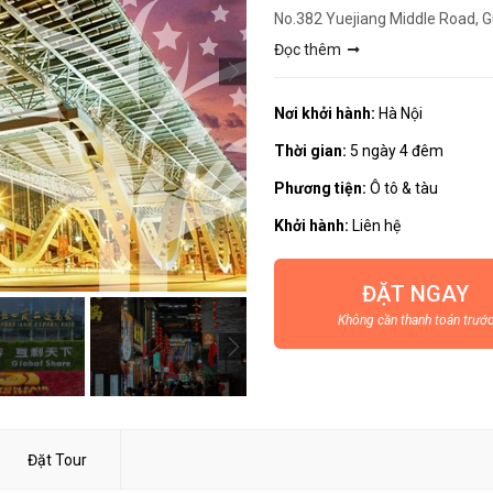
No.382 Yuejiang Middle Road, 
Đọc thêm
Nơi khởi hành:
Hà Nội
Thời gian:
5 ngày 4 đêm
Phương tiện:
Ô tô & tàu
Khởi hành:
Liên hệ
ĐẶT NGAY
Không cần thanh toán trướ
Đặt Tour