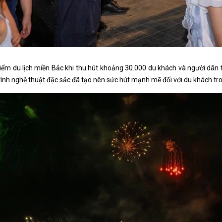
iểm du lịch miền Bắc khi thu hút khoảng 30.000 du khách và người dân 
ình nghệ thuật đặc sắc đã tạo nên sức hút mạnh mẽ đối với du khách tr