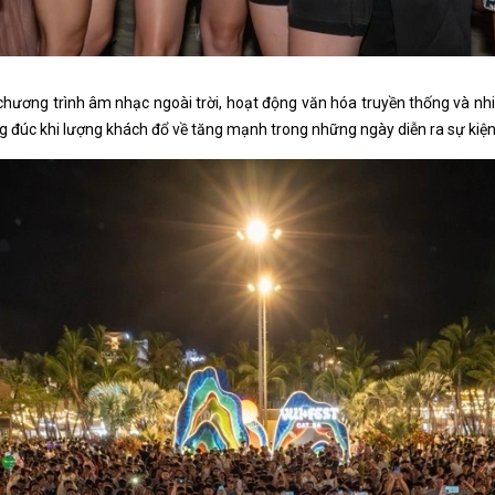
 chương trình âm nhạc ngoài trời, hoạt động văn hóa truyền thống và nhi
ông đúc khi lượng khách đổ về tăng mạnh trong những ngày diễn ra sự kiện