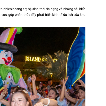
iên nhiên hoang sơ, hệ sinh thái đa dạng và những bãi biển
cực, góp phần thúc đẩy phát triển kinh tế du lịch của khu