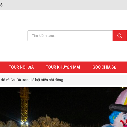
ội
TOUR NỘI ĐỊA
TOUR KHUYẾN MÃI
GÓC CHIA SẺ
ổ về Cát Bà trong lễ hội biển sôi động