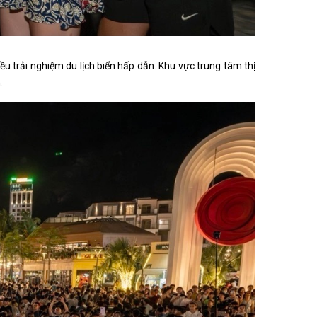
ều trải nghiệm du lịch biển hấp dẫn. Khu vực trung tâm thị
.