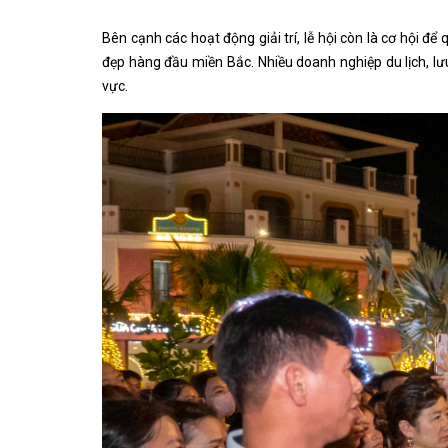
Bên cạnh các hoạt động giải trí, lễ hội còn là cơ hội đ
đẹp hàng đầu miền Bắc. Nhiều doanh nghiệp du lịch, lưu
vực.