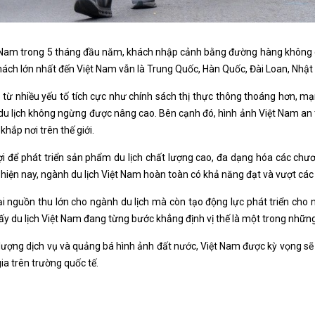
ệt Nam trong 5 tháng đầu năm, khách nhập cảnh bằng đường hàng không 
khách lớn nhất đến Việt Nam vẫn là Trung Quốc, Hàn Quốc, Đài Loan, Nhật
từ nhiều yếu tố tích cực như chính sách thị thực thông thoáng hơn, m
du lịch không ngừng được nâng cao. Bên cạnh đó, hình ảnh Việt Nam an t
hắp nơi trên thế giới.
 lợi để phát triển sản phẩm du lịch chất lượng cao, đa dạng hóa các ch
 hiện nay, ngành du lịch Việt Nam hoàn toàn có khả năng đạt và vượt các
 nguồn thu lớn cho ngành du lịch mà còn tạo động lực phát triển cho nh
 thấy du lịch Việt Nam đang từng bước khẳng định vị thế là một trong nh
hất lượng dịch vụ và quảng bá hình ảnh đất nước, Việt Nam được kỳ vọng 
gia trên trường quốc tế.