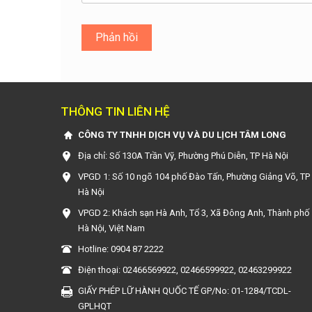
THÔNG TIN LIÊN HỆ
CÔNG TY TNHH DỊCH VỤ VÀ DU LỊCH TÂM LONG
Địa chỉ: Số 130A Trần Vỹ, Phường Phú Diễn, TP Hà Nội
VPGD 1: Số 10 ngõ 104 phố Đào Tấn, Phường Giảng Võ, TP
Hà Nội
VPGD 2: Khách sạn Hà Anh, Tổ 3, Xã Đông Anh, Thành phố
Hà Nội, Việt Nam
Hotline: 0904 87 2222
Điện thoại: 02466569922, 02466599922, 02463299922
GIẤY PHÉP LỮ HÀNH QUỐC TẾ GP/No: 01-1284/TCDL-
GPLHQT