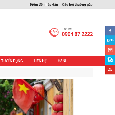
Điểm đến hấp dẫn
Câu hỏi thường gặp
Hotline:
0904 87 2222
TUYỂN DỤNG
LIÊN HỆ
HSNL