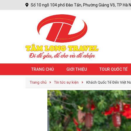
Số 10 ngõ 104 phố Đào Tấn, Phường Giảng Võ, TP Hà N
TRANG CHỦ
GIỚI THIỆU
TOUR QUỐC TẾ
Trang chủ
Tin tức sự kiện
Khách Quốc Tế Đến Việt N